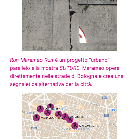
Run Marameo Run
è un progetto “urbano”
parallelo alla mostra
SUTURE
. Marameo opera
direttamente nelle strade di Bologna e crea una
segnaletica alternativa per la città.