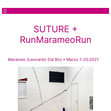
Vai
al
contenuto
SUTURE +
RunMarameoRun
Marameo (Leonardo Dal Bo) • Marzo 1-20.2021