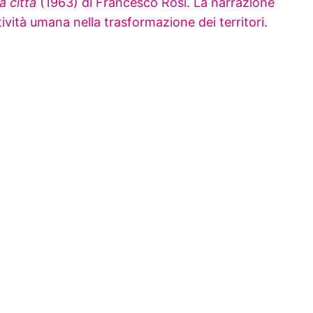
a città
(1963) di Francesco Rosi. La narrazione
attività umana nella trasformazione dei territori.