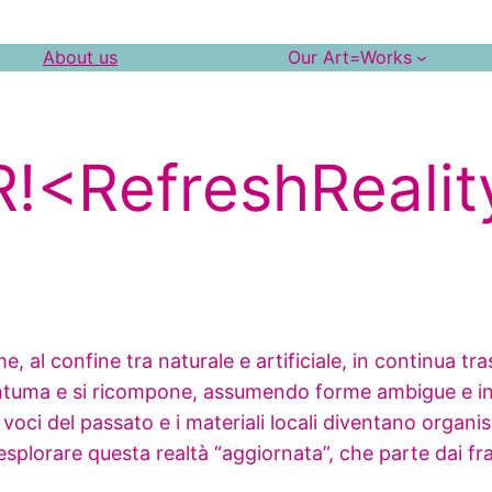
About us
Our Art=Works
R!<RefreshRealit
e, al confine tra naturale e artificiale, in continua tr
antuma e si ricompone, assumendo forme ambigue e inst
 voci del passato e i materiali locali diventano organis
a esplorare questa realtà “aggiornata”, che parte dai fr