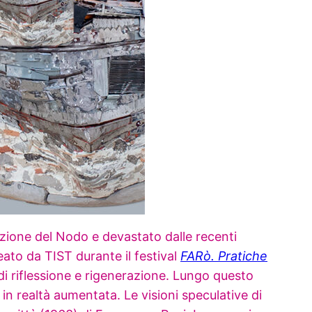
truzione del Nodo e devastato dalle recenti
eato da TIST durante il festival
FARò. Pratiche
di riflessione e rigenerazione. Lungo questo
in realtà aumentata. Le visioni speculative di