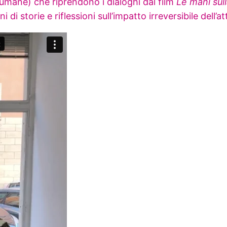
umane) che riprendono i dialoghi dal film
Le mani sull
i di storie e riflessioni sull’impatto irreversibile dell’