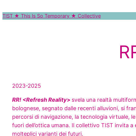
Vai
al
TIST ★ This Is So Temporary ★ Collective
contenuto
R
2023-2025
RR! <Refresh Reality
>
svela una realtà multiform
bolognese, segnato dalle recenti alluvioni, si fr
percorsi di navigazione, la tecnologia virtuale, le
fuori dell’ottica umana. Il collettivo TIST invita 
molteplici varianti dei futuri.