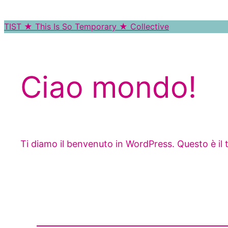
Vai
al
TIST ★ This Is So Temporary ★ Collective
contenuto
Ciao mondo!
Ti diamo il benvenuto in WordPress. Questo è il tu