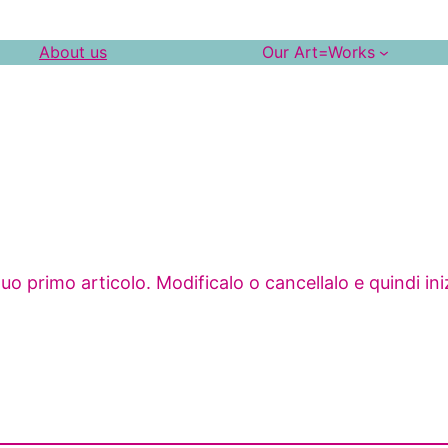
About us
Our Art=Works
o primo articolo. Modificalo o cancellalo e quindi iniz