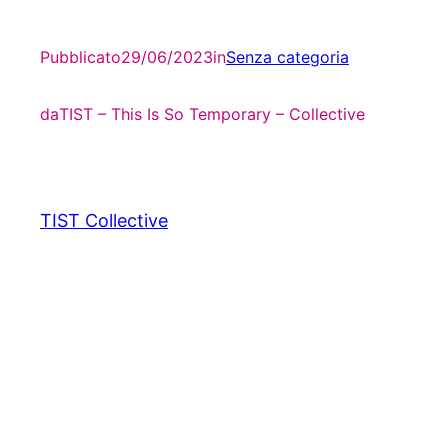
Pubblicato
29/06/2023
in
Senza categoria
da
TIST – This Is So Temporary – Collective
TIST Collective