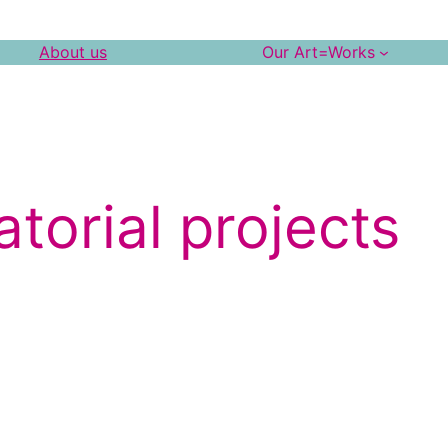
About us
Our Art=Works
torial projects