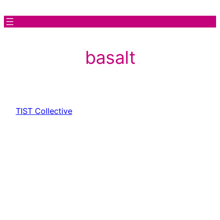
Vai
al
contenuto
basalt
TIST Collective